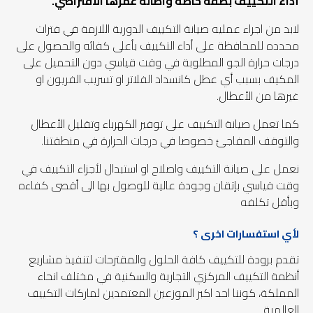
أداء التكييف بصفه خاصة واطالة عمرها الافتراضي.
لابد من اجراء عمليه صيانة التكييف الدورية اللازمة في فترات
محدده للمحافظة على أداء التكييف بأعلى كفائه والحصول على
درجات حرارة الجو المطلوبة في وقت قياسي دون التحميل على
المكيف بسبب أي عطل كانسداد الفلاتر او تسريب الفريون او
غيرها من الأعطال.
كما تعمل صيانة التكييف على توفير الكهرباء وتقليل الأعطال
والتوقف المفاجئ خصوصا في درجات الحرارة في منطقتنا.
نعمل على صيانة التكييف واصلاح او استبدال لأجزاء التكييف في
وقت قياسي بإتقان وجودة عالية للوصول بها الى أقصى كفاءه
وبأقل تكلفه
لأي استفسارات اخرى ؟
تقدم برودة للتكييف كافة الحلول والمقترحات لتنفيذ مشاريع
أنظمة التكييف المركزي التجارية والسكنية في مختلف انحاء
المملكة، كوننا احد اكبر الموزعين المعتمدين لماركات التكييف
العالمية