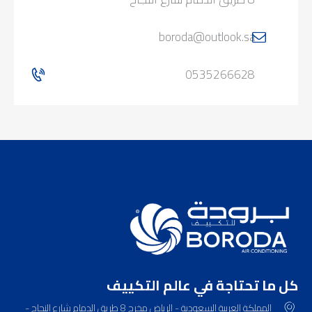
boroda@outlook.sa
0535266628
ﻛﻞ ﻣﺎ ﺗﺤﺘﺎﺟﺔ ﻓﻲ ﻋﺎﻟﻢ اﻟﺘﻜﻴﻴﻒ
المملكة العربية السعودية - الرياض مخرج 8 طريق الدمام شارع النجاح -