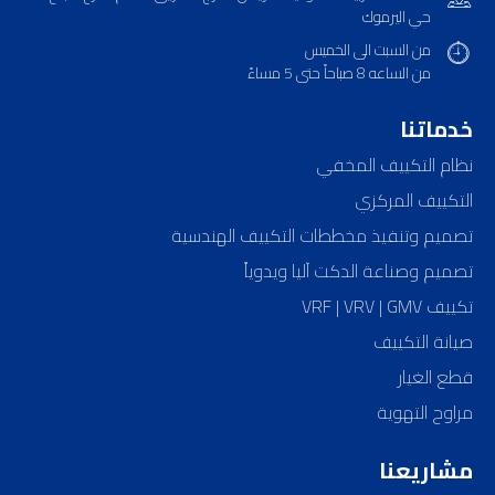
حي اليرموك
من السبت الى الخميس
من الساعه 8 صباحاً حتى 5 مساءً
خدماتنا
نظام التكييف المخفي
التكييف المركزي
تصميم وتنفيذ مخططات التكييف الهندسية
تصميم وصناعة الدكت آليا ويدوياً
تكييف VRF | VRV | GMV
صيانة التكييف
قطع الغيار
مراوح التهوية
مشاريعنا