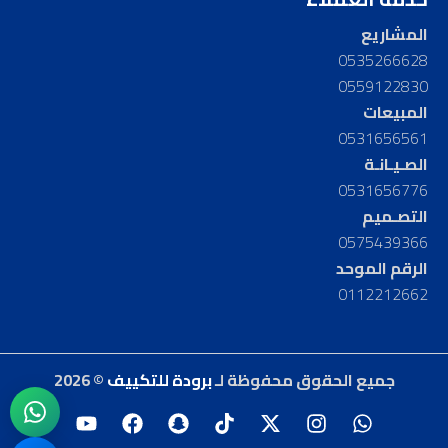
المشاريع
0535266628
0559122830
المبيعات
0531656561
الصـيـانـة
0531656776
التصـميم
0575439366
الرقم الموحد
0112212662
جميع الحقوق محفوظة لـ
برودة للتكييف
© 2026