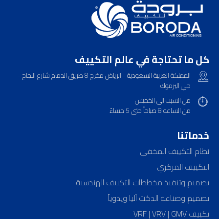
ﻛﻞ ﻣﺎ ﺗﺤﺘﺎﺟﺔ ﻓﻲ ﻋﺎﻟﻢ اﻟﺘﻜﻴﻴﻒ
المملكة العربية السعودية - الرياض مخرج 8 طريق الدمام شارع النجاح -
حي اليرموك
من السبت الى الخميس
من الساعه 8 صباحاً حتى 5 مساءً
خدماتنا
نظام التكييف المخفي
التكييف المركزي
تصميم وتنفيذ مخططات التكييف الهندسية
تصميم وصناعة الدكت آليا ويدوياً
تكييف VRF | VRV | GMV