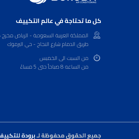
ﻛﻞ ﻣﺎ ﺗﺤﺘﺎﺟﺔ ﻓﻲ ﻋﺎﻟﻢ اﻟﺘﻜﻴﻴﻒ
المملكة ا
طريق الدمام شارع النجاح - حي اليرموك
من السبت الى الخميس
من الساعه 8 صباحاً حتى 5 مساءً
جميع الحقوق محفوظة لـ
برودة للتكييف