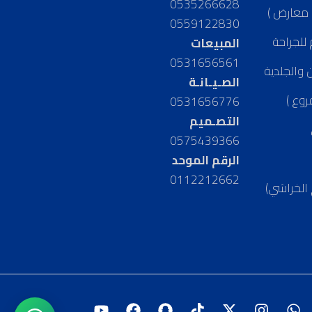
0535266628
 معارض )
0559122830
للجراحة
المبيعات
0531656561
 والجلدية
الصـيـانـة
روع )
0531656776
التصـميم
0575439366
الرقم الموحد
0112212662
 الخراشي)