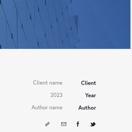
Client name
Client
2023
Year
Author name
Author