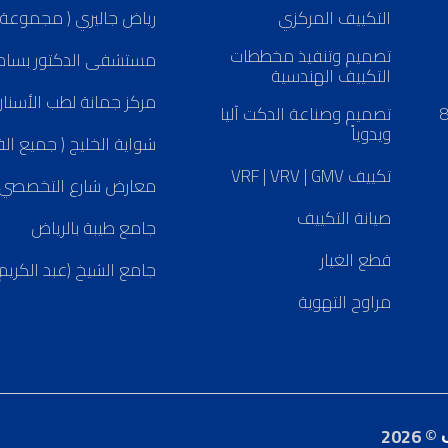
التكييف المركزي
رياض جاليري ( مجموعة
تصميم وتنفيذ مخططات
مستشفى الدكتور بسام 
التكييف الهندسية
مركز جمانة لطب الأسنان
لعربية السعودية - الرياض مخرج 8
تصميم وصناعة الدكت آليا
ويدوياً
شواية الخليج ( جميع الف
تكييف VRF | VRV | GMV
معارض شارع التخصصي
صيانة التكييف
جامع طيبة بالرياض
قطع الغيار
جامع الشيخ (عبد الكريم
مراوح التهوية
© 2026