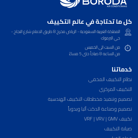
ﻛﻞ ﻣﺎ ﺗﺤﺘﺎﺟﺔ ﻓﻲ ﻋﺎﻟﻢ اﻟﺘﻜﻴﻴﻒ
المملكة العربية السعودية - الرياض مخرج 8 طريق الدمام شارع النجاح -
حي اليرموك
من السبت الى الخميس
من الساعه 8 صباحاً حتى 5 مساءً
خدماتنا
نظام التكييف المخفي
التكييف المركزي
تصميم وتنفيذ مخططات التكييف الهندسية
تصميم وصناعة الدكت آليا ويدوياً
تكييف VRF | VRV | GMV
صيانة التكييف